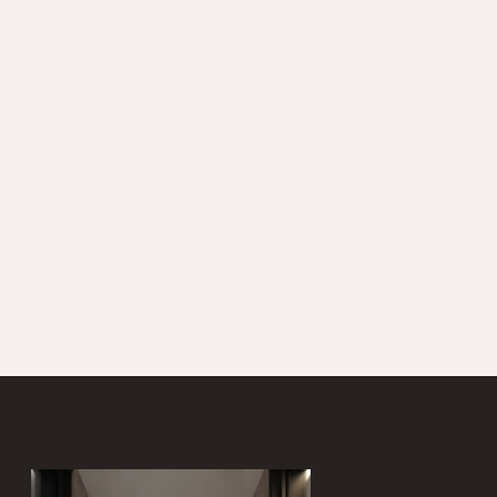
Паркинг
У ЖИТЕЛЕЙ EXCLUSIVE DUET БУДЕТ
СОБСТВЕННЫЙ МНОГОУРОВНЕВЫЙ
ПОДЗЕМНЫЙ ПАРКИНГ
Ваш автомобиль будет круглосуточно
охраняться, а спуститься на нужный этаж
вы сможете на лифте прямо из холла возле
собственной квартиры.
келлеры
В ОТДЕЛЬНОЙ СЕКЦИИ КОМПЛЕКСА