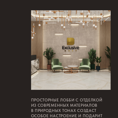
Собственный парк техники, дизайн-бюро,
налаженное производство строительных
материалов и конструкций являются
гарантией качества объектов.
ВЫСОКОЕ КАЧЕСТВО ЖИЛЬЯ, УДОБНЫЕ
ПЛАНИРОВКИ, РАЗВИТАЯ ИНФРАСТРУКТУРА
И БЛАГОУСТРОЙСТВО ЖИЛЫХ КОМПЛЕКСОВ
ЯВЛЯЮТСЯ НАШИМ ГЛАВНЫМ ОРИЕНТИРОМ.
19
20
лет на рынке
жилых комплексов
700 000
построенных
квадратных метров
НА САЙТ ДЕВЕЛОПЕРА