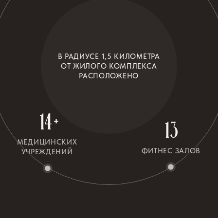
Центральный Государственный музей РК
Набережная р. Есент
Дом-музей А. Байтурсынова
Салоны красоты
Культура
Здоровье