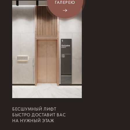
позволят предпринимателям получать
ожидаемый объем прибыли.
Гарант качества
Exclusive Qurylys работает на рынке
недвижимости Казахстана с 2007 года
и является одним из лидеров в сфере
строительства. Мы работаем в формате «полный
цикл строительства: от разработки концепции до
сдачи в эксплуатацию».