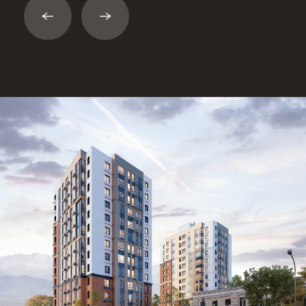
Комфорт как
Стиль жизни
УЮТНЫЙ ТИХИЙ ДВОР РАСПОЛОЖИТСЯ
НА ПРОСТОРНОМ СТИЛОБАТЕ МЕЖДУ
БАШНЯМИ КОМПЛЕКСА
Главная идея оформления – стиль Eco Luxury.
Деревянные настилы, скамейки с перголами
для вьющихся растений и инфраструктура для
ценителей активного образа жизни позволят
каждому жителю найти занятие по вкусу.
БЕСЕДКИ ДЛЯ