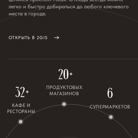
КазНТОБ им. Абая
Театр им. М. Аузова
Фитнес-клуб World Cl
Театр им. М. Лермонтова
Спортивный комплекс
Дворец Республики
Спортивный клуб Rakh