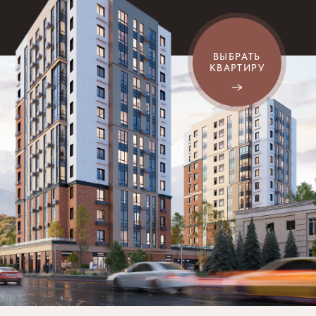
Тишина
и комфорт
EXCLUSIVE DUET – УЮТНЫЙ КОМПЛЕКС
БИЗНЕС-КЛАССА В ОДНОМ ИЗ САМЫХ
ПРЕСТИЖНЫХ РАЙОНОВ АЛМАТЫ
Две башни в единой стилистике являются
неотъемлемой частью облика южной столицы.