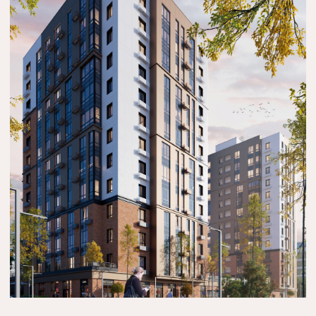
АТМОСФЕРА ВОКРУГ EXCLUSIVE DUET РАСПОЛАГАЕТ
К НАСЫЩЕННОМУ ОБРАЗУ ЖИЗНИ:
Парки и скверы
Визуальная эстетика: исторические
здания старого города и стильная
современная архитектура
Богатая инфраструктура для развития и
досуга ваших детей
Инфраструктура уровня ЦГ «Столичный»,
World Class, ТРЦ Forum
Идеальное расположение комплекса
обеспечивает жильцам доступ к инфраструктуре
центра мегаполиса. Именно за это всегда
ценился проспект Абая. Отсюда всегда можно
легко и быстро добираться до любого ключевого
места в городе.
ОТКРЫТЬ В 2GIS