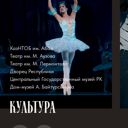
ИЗЯЩНЫЙ ДУЭТ В СОВРЕМЕННОМ
СТИЛЕ ОРГАНИЧНО ИНТЕГРИРОВАН В
КОНЦЕПЦИЮ ЗАСТРОЙКИ
ИСТОРИЧЕСКОГО ЦЕНТРА АЛМАТЫ
Лаконичность линий и внимание к деталям
делают Exclusive Duet ярким образцом
городской архитектуры. Материалы каркаса
и внешней отделки органично сплетаются,
обеспечивая зданиям элегантность
и визуальную легкость.
Высокие окна с витражным остеклением
подарят вашей квартире много света
и позволят каждый день любоваться
чарующей панорамой любимого города.